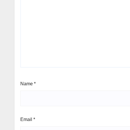
Name
*
Email
*