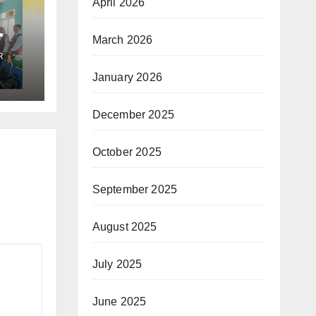
April 2026
March 2026
an
R
January 2026
ubuk
December 2025
October 2025
September 2025
August 2025
July 2025
June 2025