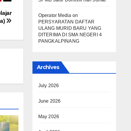
lajar
Operator Media
on
la)
PERSYARATAN DAFTAR
ULANG MURID BARU YANG
DITERIMA DI SMA NEGERI 4
PANGKALPINANG
Archives
July 2026
June 2026
May 2026