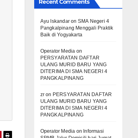
Recent Comments
Ayu Iskandar
on
SMA Negeri 4
Pangkalpinang Menggali Praktik
Baik di Yogyakarta
Operator Media
on
PERSYARATAN DAFTAR
ULANG MURID BARU YANG
DITERIMA DI SMA NEGERI 4
PANGKALPINANG
zr
on
PERSYARATAN DAFTAR
ULANG MURID BARU YANG
DITERIMA DI SMA NEGERI 4
PANGKALPINANG
Operator Media
on
Informasi
SPMB Jalur Domisili hari Jumat