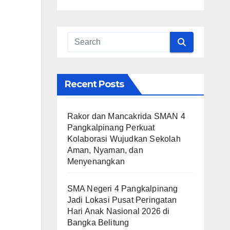
Recent Posts
Rakor dan Mancakrida SMAN 4
Pangkalpinang Perkuat
Kolaborasi Wujudkan Sekolah
Aman, Nyaman, dan
Menyenangkan
SMA Negeri 4 Pangkalpinang
Jadi Lokasi Pusat Peringatan
Hari Anak Nasional 2026 di
Bangka Belitung