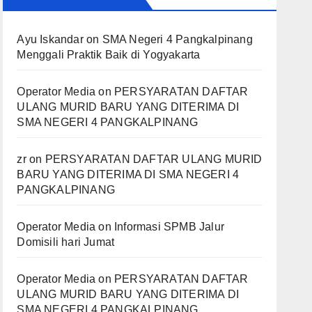
Ayu Iskandar
on
SMA Negeri 4 Pangkalpinang
Menggali Praktik Baik di Yogyakarta
Operator Media
on
PERSYARATAN DAFTAR
ULANG MURID BARU YANG DITERIMA DI
SMA NEGERI 4 PANGKALPINANG
zr
on
PERSYARATAN DAFTAR ULANG MURID
BARU YANG DITERIMA DI SMA NEGERI 4
PANGKALPINANG
Operator Media
on
Informasi SPMB Jalur
Domisili hari Jumat
Operator Media
on
PERSYARATAN DAFTAR
ULANG MURID BARU YANG DITERIMA DI
SMA NEGERI 4 PANGKALPINANG