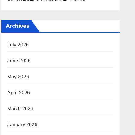
Archives
July 2026
June 2026
May 2026
April 2026
March 2026
January 2026