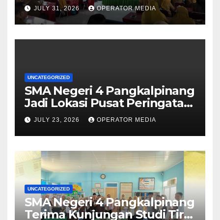
Kolaborasi Wujudkan
JULY 31, 2026
OPERATOR MEDIA
Sekolah Aman, Nyaman, dan
Menyenangkan
UNCATEGORIZED
SMA Negeri 4 Pangkalpinang
Jadi Lokasi Pusat Peringatan
Hari Anak Nasional 2026 di
JULY 23, 2026
OPERATOR MEDIA
Bangka Belitung
UNCATEGORIZED
SMA Negeri 4 Pangkalpinang
Terima Kunjungan Studi Tiru