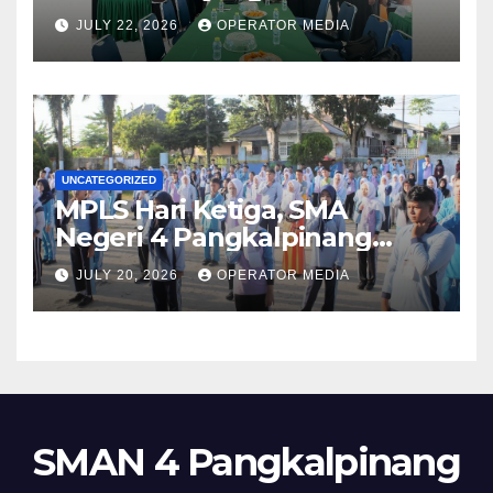
Manajemen dari SMA Negeri
JULY 22, 2026
OPERATOR MEDIA
1 Lubuk Besar
UNCATEGORIZED
MPLS Hari Ketiga, SMA
Negeri 4 Pangkalpinang
Hadirkan BPMP, DLH, dan BEI
JULY 20, 2026
OPERATOR MEDIA
untuk Bekali Murid Baru
SMAN 4 Pangkalpinang