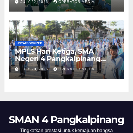
JULY 22, 2026
OPERATOR MEDIA
1 Lubuk Besar
UNCATEGORIZED
MPLS Hari Ketiga, SMA
Negeri 4 Pangkalpinang
Hadirkan BPMP, DLH, dan BEI
JULY 20, 2026
OPERATOR MEDIA
untuk Bekali Murid Baru
SMAN 4 Pangkalpinang
Tingkatkan prestasi untuk kemajuan bangsa