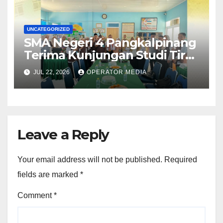
UNCATEGORIZED
SMA Negeri 4 Pangkalpinang
Terima Kunjungan Studi Tiru
Manajemen dari SMA Negeri 1
JUL 22, 2026
OPERATOR MEDIA
Lubuk Besar
Leave a Reply
Your email address will not be published.
Required
fields are marked
*
Comment
*