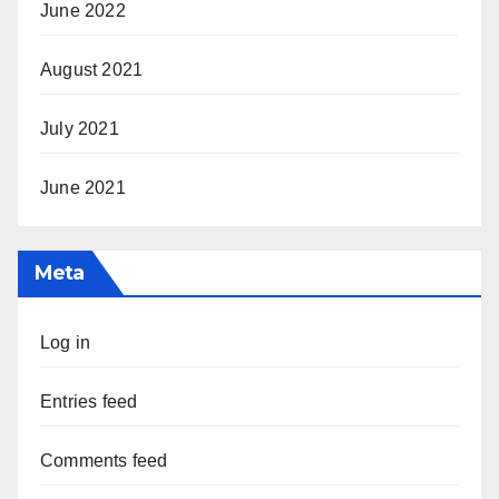
June 2022
August 2021
July 2021
June 2021
Meta
Log in
Entries feed
Comments feed