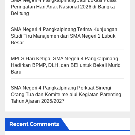
SMA Negeri 4 Pangkalpinang Jadi Lokasi Pusat
Peringatan Hari Anak Nasional 2026 di Bangka
Belitung
SMA Negeri 4 Pangkalpinang Terima Kunjungan
Studi Tiru Manajemen dari SMA Negeri 1 Lubuk
Besar
MPLS Hari Ketiga, SMA Negeri 4 Pangkalpinang
Hadirkan BPMP, DLH, dan BEI untuk Bekali Murid
Baru
SMA Negeri 4 Pangkalpinang Perkuat Sinergi
Orang Tua dan Komite melalui Kegiatan Parenting
Tahun Ajaran 2026/2027
Recent Comments