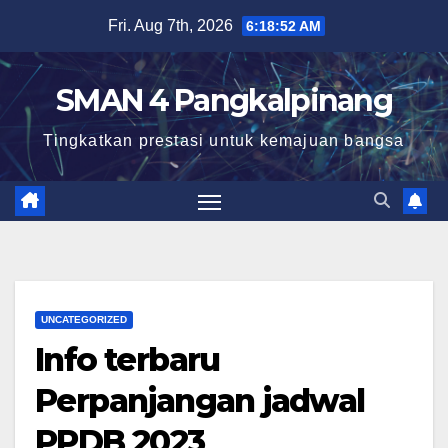
Skip
Fri. Aug 7th, 2026
6:18:53 AM
to
content
SMAN 4 Pangkalpinang
Tingkatkan prestasi untuk kemajuan bangsa
UNCATEGORIZED
Info terbaru
Perpanjangan jadwal
PPDB 2023