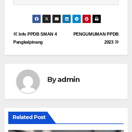
Post
Info PPDB SMAN 4
PENGUMUMAN PPDB
Pangkalpinang
2023
navigation
By
admin
Related Post