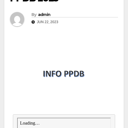
By
admin
JUN 22, 2023