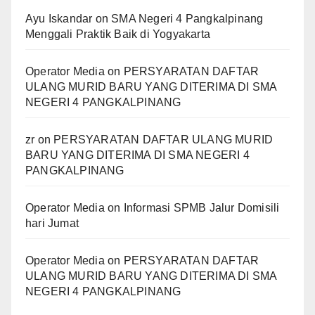
Ayu Iskandar
on
SMA Negeri 4 Pangkalpinang
Menggali Praktik Baik di Yogyakarta
Operator Media
on
PERSYARATAN DAFTAR
ULANG MURID BARU YANG DITERIMA DI SMA
NEGERI 4 PANGKALPINANG
zr
on
PERSYARATAN DAFTAR ULANG MURID
BARU YANG DITERIMA DI SMA NEGERI 4
PANGKALPINANG
Operator Media
on
Informasi SPMB Jalur Domisili
hari Jumat
Operator Media
on
PERSYARATAN DAFTAR
ULANG MURID BARU YANG DITERIMA DI SMA
NEGERI 4 PANGKALPINANG