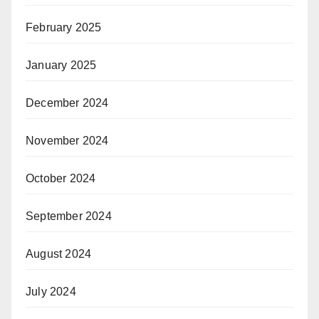
February 2025
January 2025
December 2024
November 2024
October 2024
September 2024
August 2024
July 2024