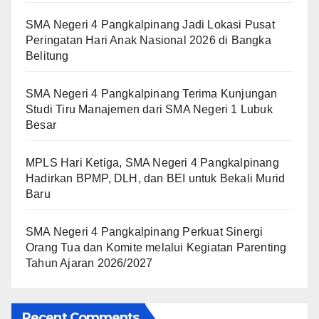
SMA Negeri 4 Pangkalpinang Jadi Lokasi Pusat
Peringatan Hari Anak Nasional 2026 di Bangka
Belitung
SMA Negeri 4 Pangkalpinang Terima Kunjungan
Studi Tiru Manajemen dari SMA Negeri 1 Lubuk
Besar
MPLS Hari Ketiga, SMA Negeri 4 Pangkalpinang
Hadirkan BPMP, DLH, dan BEI untuk Bekali Murid
Baru
SMA Negeri 4 Pangkalpinang Perkuat Sinergi
Orang Tua dan Komite melalui Kegiatan Parenting
Tahun Ajaran 2026/2027
Recent Comments