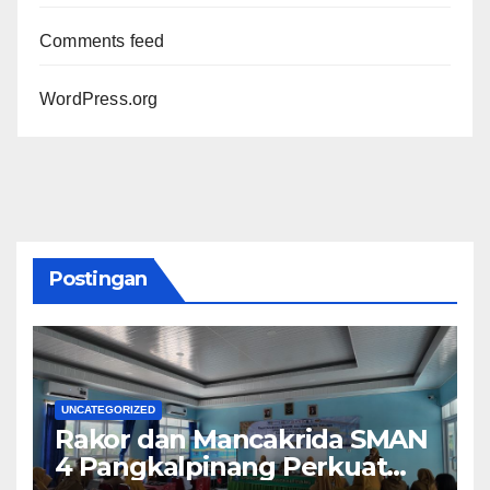
Comments feed
WordPress.org
Postingan
UNCATEGORIZED
Rakor dan Mancakrida SMAN
4 Pangkalpinang Perkuat