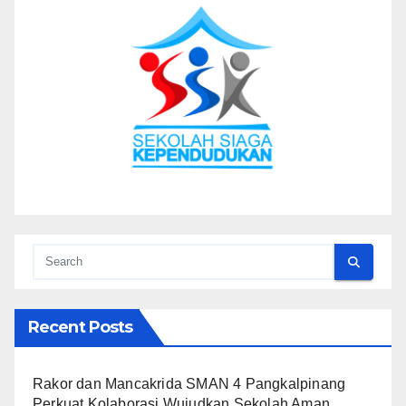
Recent Posts
Rakor dan Mancakrida SMAN 4 Pangkalpinang
Perkuat Kolaborasi Wujudkan Sekolah Aman,