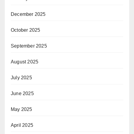
December 2025
October 2025
September 2025
August 2025
July 2025
June 2025
May 2025
April 2025