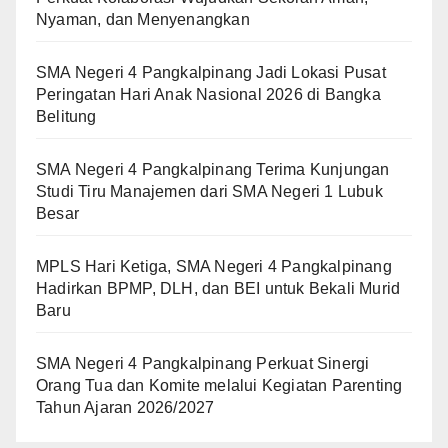
Nyaman, dan Menyenangkan
SMA Negeri 4 Pangkalpinang Jadi Lokasi Pusat
Peringatan Hari Anak Nasional 2026 di Bangka
Belitung
SMA Negeri 4 Pangkalpinang Terima Kunjungan
Studi Tiru Manajemen dari SMA Negeri 1 Lubuk
Besar
MPLS Hari Ketiga, SMA Negeri 4 Pangkalpinang
Hadirkan BPMP, DLH, dan BEI untuk Bekali Murid
Baru
SMA Negeri 4 Pangkalpinang Perkuat Sinergi
Orang Tua dan Komite melalui Kegiatan Parenting
Tahun Ajaran 2026/2027