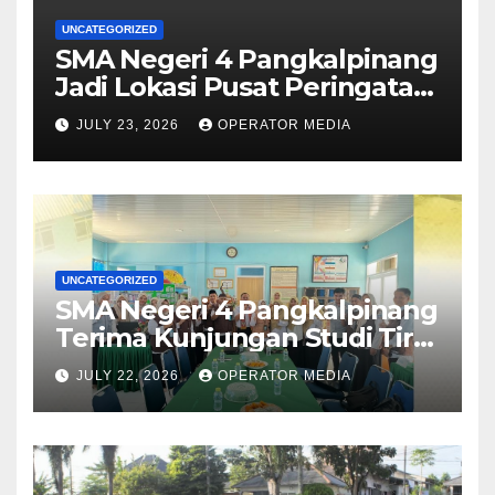
UNCATEGORIZED
SMA Negeri 4 Pangkalpinang
Jadi Lokasi Pusat Peringatan
Hari Anak Nasional 2026 di
JULY 23, 2026
OPERATOR MEDIA
Bangka Belitung
UNCATEGORIZED
SMA Negeri 4 Pangkalpinang
Terima Kunjungan Studi Tiru
Manajemen dari SMA Negeri
JULY 22, 2026
OPERATOR MEDIA
1 Lubuk Besar