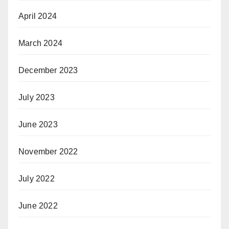
April 2024
March 2024
December 2023
July 2023
June 2023
November 2022
July 2022
June 2022