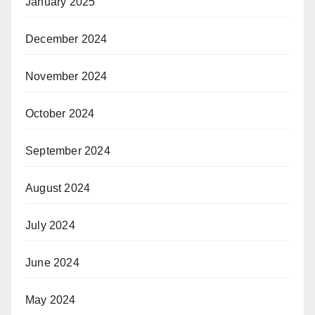
January 2025
December 2024
November 2024
October 2024
September 2024
August 2024
July 2024
June 2024
May 2024