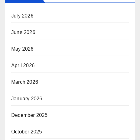
July 2026
June 2026
May 2026
April 2026
March 2026
January 2026
December 2025
October 2025