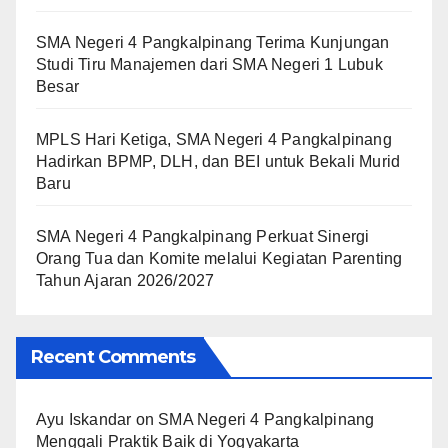
SMA Negeri 4 Pangkalpinang Terima Kunjungan
Studi Tiru Manajemen dari SMA Negeri 1 Lubuk
Besar
MPLS Hari Ketiga, SMA Negeri 4 Pangkalpinang
Hadirkan BPMP, DLH, dan BEI untuk Bekali Murid
Baru
SMA Negeri 4 Pangkalpinang Perkuat Sinergi
Orang Tua dan Komite melalui Kegiatan Parenting
Tahun Ajaran 2026/2027
Recent Comments
Ayu Iskandar
on
SMA Negeri 4 Pangkalpinang
Menggali Praktik Baik di Yogyakarta