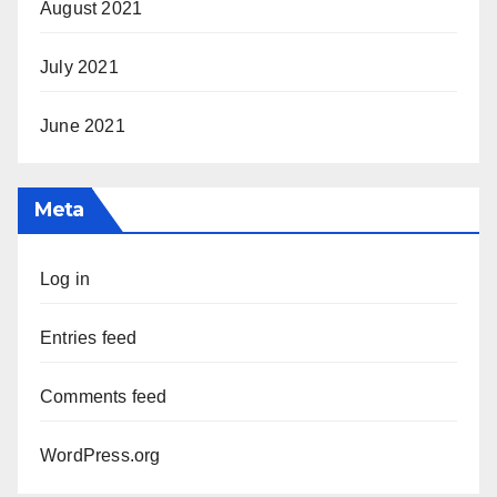
August 2021
July 2021
June 2021
Meta
Log in
Entries feed
Comments feed
WordPress.org