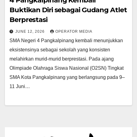
4 Pangkalpinang Kembali
Buktikan Diri sebagai Gudang Atlet
Berprestasi
JUNE 12, 2026
OPERATOR MEDIA
SMA Negeri 4 Pangkalpinang kembali menunjukkan
eksistensinya sebagai sekolah yang konsisten
melahirkan murid-murid berprestasi. Pada ajang
Olimpiade Olahraga Siswa Nasional (O2SN) Tingkat
SMA Kota Pangkalpinang yang berlangsung pada 9–
11 Juni…