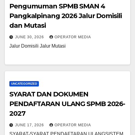
Pengumuman SPMB SMAN 4
Pangkalpinang 2026 Jalur Domisili
dan Mutasi
JUNE 30, 2026
OPERATOR MEDIA
Jalur Domisili Jalur Mutasi
UNCATEGORIZED
SYARAT DAN DOKUMEN
PENDAFTARAN ULANG SPMB 2026-
2027
JUNE 17, 2026
OPERATOR MEDIA
SYARAT-SYARAT PENDAFTARAN ULANGSISTEM