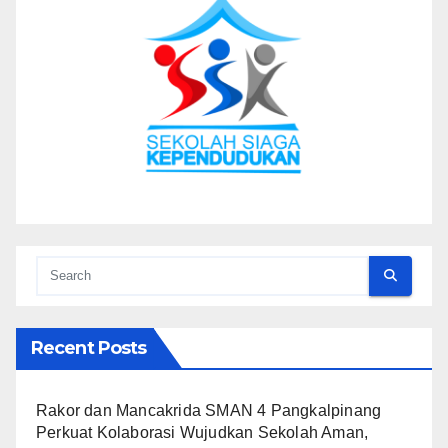
Recent Posts
Rakor dan Mancakrida SMAN 4 Pangkalpinang
Perkuat Kolaborasi Wujudkan Sekolah Aman,