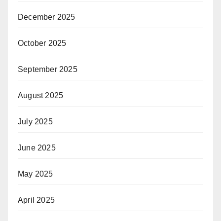
December 2025
October 2025
September 2025
August 2025
July 2025
June 2025
May 2025
April 2025