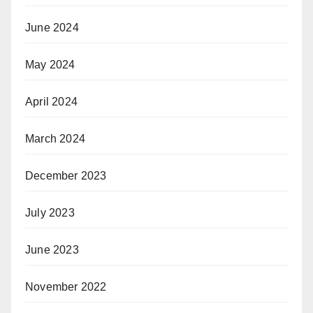
June 2024
May 2024
April 2024
March 2024
December 2023
July 2023
June 2023
November 2022