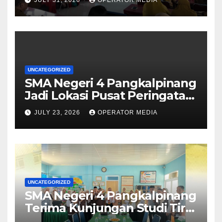
JULY 31, 2026
OPERATOR MEDIA
Sekolah Aman, Nyaman, dan
Menyenangkan
UNCATEGORIZED
SMA Negeri 4 Pangkalpinang
Jadi Lokasi Pusat Peringatan
Hari Anak Nasional 2026 di
JULY 23, 2026
OPERATOR MEDIA
Bangka Belitung
UNCATEGORIZED
SMA Negeri 4 Pangkalpinang
Terima Kunjungan Studi Tiru
Manajemen dari SMA Negeri