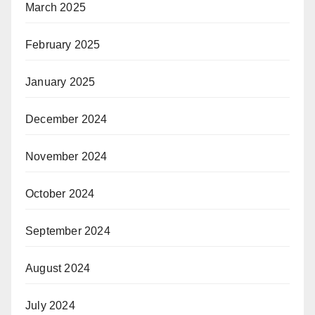
March 2025
February 2025
January 2025
December 2024
November 2024
October 2024
September 2024
August 2024
July 2024