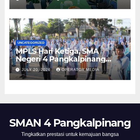
1 Lubuk Besar
UNCATEGORIZED
MPLS Hari Ketiga, SMA
Negeri 4 Pangkalpinang
Hadirkan BPMP, DLH, dan BEI
JULY 20, 2026
OPERATOR MEDIA
untuk Bekali Murid Baru
SMAN 4 Pangkalpinang
Tingkatkan prestasi untuk kemajuan bangsa