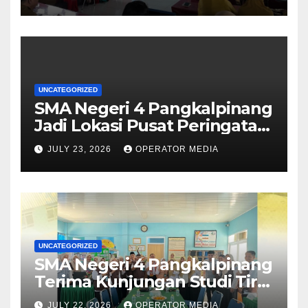
Sekolah Aman, Nyaman, dan
Menyenangkan
UNCATEGORIZED
SMA Negeri 4 Pangkalpinang
Jadi Lokasi Pusat Peringatan
Hari Anak Nasional 2026 di
JULY 23, 2026
OPERATOR MEDIA
Bangka Belitung
UNCATEGORIZED
SMA Negeri 4 Pangkalpinang
Terima Kunjungan Studi Tiru
Manajemen dari SMA Negeri
JULY 22, 2026
OPERATOR MEDIA