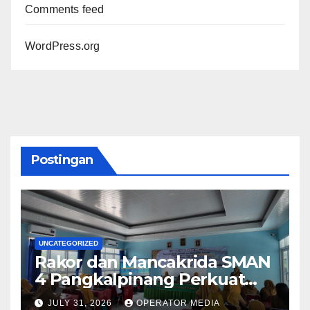
Comments feed
WordPress.org
Postingan
UNCATEGORIZED
Rakor dan Mancakrida SMAN
4 Pangkalpinang Perkuat
Kolaborasi Wujudkan
JULY 31, 2026
OPERATOR MEDIA