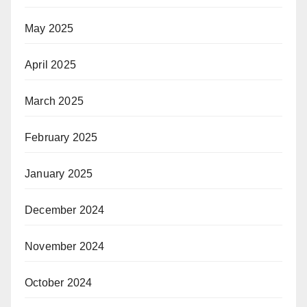
May 2025
April 2025
March 2025
February 2025
January 2025
December 2024
November 2024
October 2024