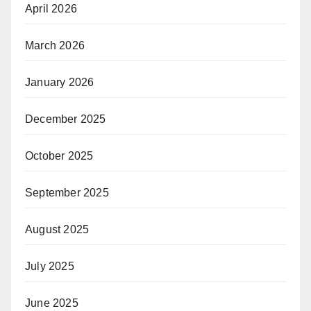
April 2026
March 2026
January 2026
December 2025
October 2025
September 2025
August 2025
July 2025
June 2025