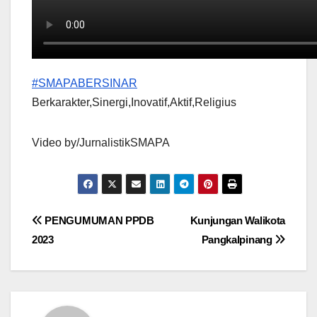
#SMAPABERSINAR
Berkarakter,Sinergi,Inovatif,Aktif,Religius
Video by/JurnalistikSMAPA
Post
PENGUMUMAN PPDB
Kunjungan Walikota
2023
Pangkalpinang
navigation