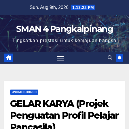
Skip
Sun. Aug 9th, 2026
1:13:23 PM
to
content
SMAN 4 Pangkalpinang
Tingkatkan prestasi untuk kemajuan bangsa
UNCATEGORIZED
GELAR KARYA (Projek
Penguatan Profil Pelajar
Pancasila)