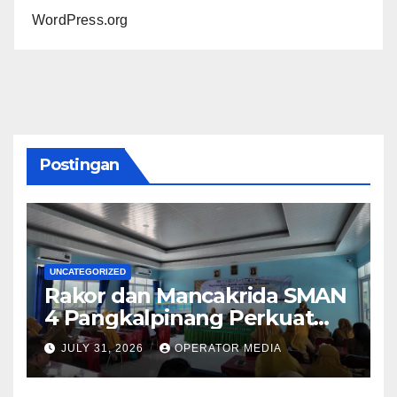
WordPress.org
Postingan
UNCATEGORIZED
Rakor dan Mancakrida SMAN
4 Pangkalpinang Perkuat
Kolaborasi Wujudkan
JULY 31, 2026
OPERATOR MEDIA
Sekolah Aman, Nyaman, dan
Menyenangkan