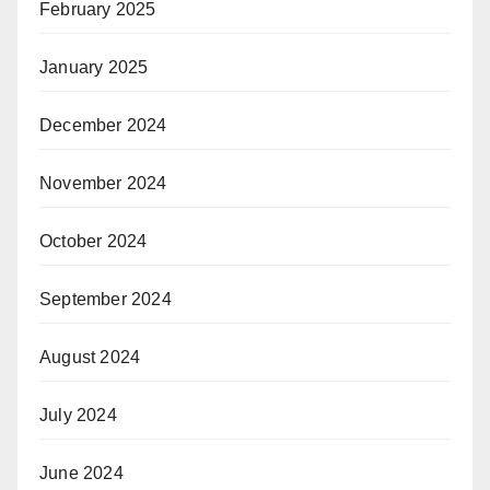
February 2025
January 2025
December 2024
November 2024
October 2024
September 2024
August 2024
July 2024
June 2024