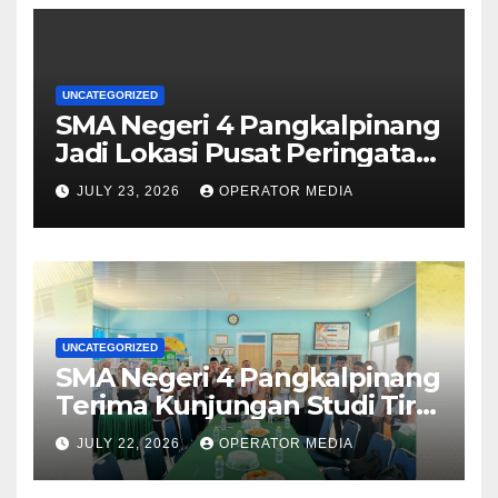
UNCATEGORIZED
SMA Negeri 4 Pangkalpinang
Jadi Lokasi Pusat Peringatan
Hari Anak Nasional 2026 di
JULY 23, 2026
OPERATOR MEDIA
Bangka Belitung
UNCATEGORIZED
SMA Negeri 4 Pangkalpinang
Terima Kunjungan Studi Tiru
Manajemen dari SMA Negeri
JULY 22, 2026
OPERATOR MEDIA
1 Lubuk Besar