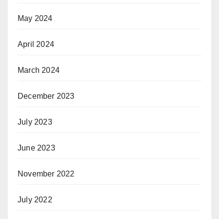
May 2024
April 2024
March 2024
December 2023
July 2023
June 2023
November 2022
July 2022