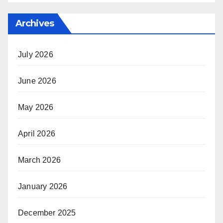
Archives
July 2026
June 2026
May 2026
April 2026
March 2026
January 2026
December 2025