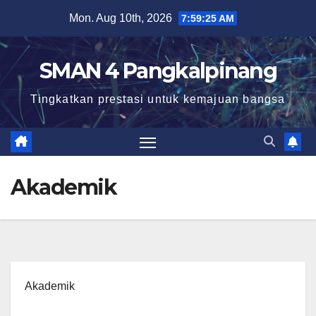
Skip
Mon. Aug 10th, 2026
7:59:26 AM
to
content
SMAN 4 Pangkalpinang
Tingkatkan prestasi untuk kemajuan bangsa
Akademik
Akademik