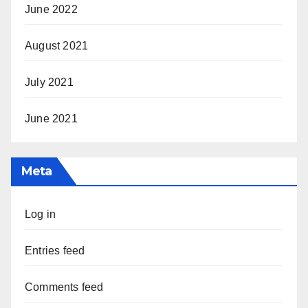
June 2022
August 2021
July 2021
June 2021
Meta
Log in
Entries feed
Comments feed