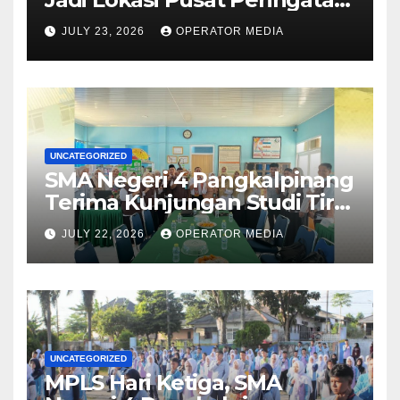
Hari Anak Nasional 2026 di
JULY 23, 2026
OPERATOR MEDIA
Bangka Belitung
UNCATEGORIZED
SMA Negeri 4 Pangkalpinang
Terima Kunjungan Studi Tiru
Manajemen dari SMA Negeri
JULY 22, 2026
OPERATOR MEDIA
1 Lubuk Besar
UNCATEGORIZED
MPLS Hari Ketiga, SMA