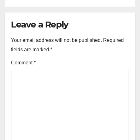
Leave a Reply
Your email address will not be published.
Required
fields are marked
*
Comment
*