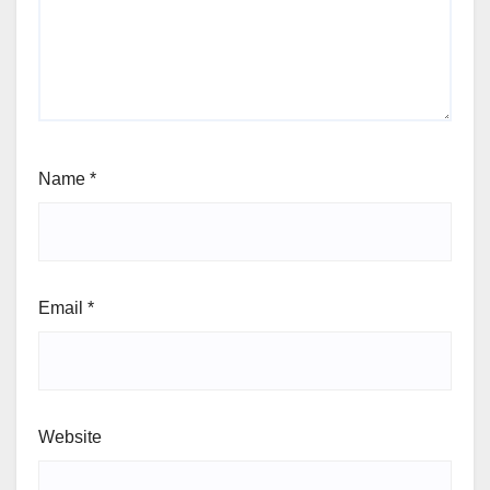
Name
*
Email
*
Website