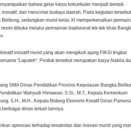
menyampaikan bahwa gelar karya kokurikuler menjadi bentuk
inovatif, dan mencintai budaya daerah. Pada kegiatan tersebut
ka Belitung, sedangkan murid kelas XI memperkenalkan permai
n resmi dibuka melalui permainan tradisional tek-tek khas Bang
n.
reatif inovatif murid yang akan mengikuti ajang FIKSI tingkat
h bernama “Laputeh”. Produk tersebut merupakan karya Nabila d
Bidang SMA Dinas Pendidikan Provinsi Kepulauan Bangka Belitu
Pendidikan Wahyudi Himawan, S.Si., M.T., Kepala Kemenkum
ng, S.H., M.H., Kepala Bidang Ekonomi Kreatif Dinas Pariwis
 berbagai dinas terkait lainnya.
an apresiasi terhadap kreativitas dan inovasi murid yang m