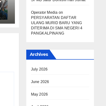
an
R
Operator Media
on
PERSYARATAN DAFTAR
ubuk
ULANG MURID BARU YANG
DITERIMA DI SMA NEGERI 4
PANGKALPINANG
Archives
July 2026
June 2026
May 2026