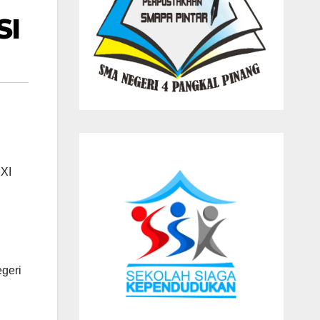
SI
 XI
,
geri