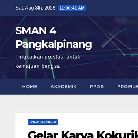
Skip
Sat. Aug 8th, 2026
11:06:41 AM
to
content
SMAN 4
Pangkalpinang
Tingkatkan prestasi untuk
kemajuan bangsa
HOME
AKADEMIK
PPDB
PROFIL
UNCATEGORIZED
Gelar Karya Kokur