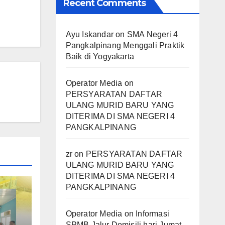
Recent Comments
Ayu Iskandar
on
SMA Negeri 4
Pangkalpinang Menggali Praktik
Baik di Yogyakarta
Operator Media
on
PERSYARATAN DAFTAR
ULANG MURID BARU YANG
DITERIMA DI SMA NEGERI 4
PANGKALPINANG
zr
on
PERSYARATAN DAFTAR
ULANG MURID BARU YANG
DITERIMA DI SMA NEGERI 4
PANGKALPINANG
Operator Media
on
Informasi
SPMB Jalur Domisili hari Jumat