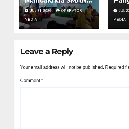
Mancakrida SMAN 4
Pang
Pangkalpinang
Loka
JUL 31, 2026
OPERATOR
JUL 2
Perkuat Kolaborasi
Peri
Wujudkan Sekolah
MEDIA
Anak
MEDIA
Aman, Nyaman, dan
di B
Menyenangkan
Leave a Reply
Your email address will not be published.
Required fi
Comment
*