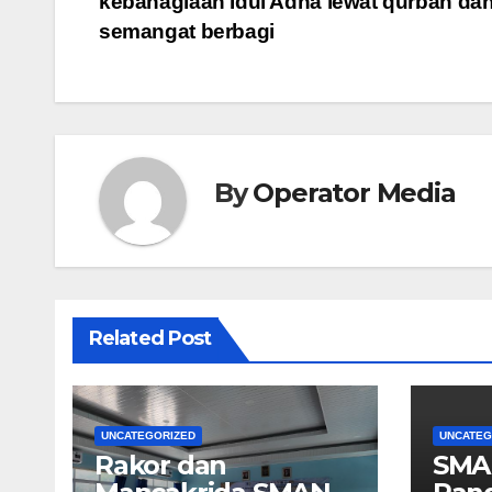
kebahagiaan Idul Adha lewat qurban da
navigation
semangat berbagi
By
Operator Media
Related Post
UNCATEGORIZED
UNCATEG
Rakor dan
SMA 