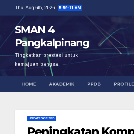
Skip
Thu. Aug 6th, 2026
5:59:13 AM
to
content
SMAN 4
Pangkalpinang
Tingkatkan prestasi untuk
kemajuan bangsa
HOME
AKADEMIK
PPDB
PROFIL
UNCATEGORIZED
Peningkatan Komp