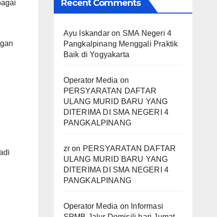
Recent Comments
bagai
Ayu Iskandar
on
SMA Negeri 4
ngan
Pangkalpinang Menggali Praktik
Baik di Yogyakarta
Operator Media
on
PERSYARATAN DAFTAR
ULANG MURID BARU YANG
n
DITERIMA DI SMA NEGERI 4
PANGKALPINANG
zr
on
PERSYARATAN DAFTAR
adi
ULANG MURID BARU YANG
DITERIMA DI SMA NEGERI 4
PANGKALPINANG
Operator Media
on
Informasi
SPMB Jalur Domisili hari Jumat