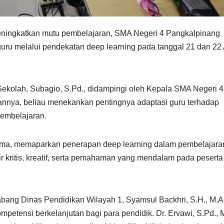
eningkatkan mutu pembelajaran, SMA Negeri 4 Pangkalpinang
ru melalui pendekatan deep learning pada tanggal 21 dan 22 
Sekolah, Subagio, S.Pd., didampingi oleh Kepala SMA Negeri 4
annya, beliau menekankan pentingnya adaptasi guru terhadap
embelajaran.
tama, memaparkan penerapan deep learning dalam pembelajara
kritis, kreatif, serta pemahaman yang mendalam pada peserta
abang Dinas Pendidikan Wilayah 1, Syamsul Backhri, S.H., M.A
tensi berkelanjutan bagi para pendidik. Dr. Ervawi, S.Pd., M