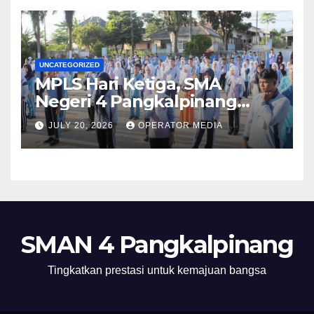
UNCATEGORIZED
MPLS Hari Ketiga, SMA
Negeri 4 Pangkalpinang
Hadirkan BPMP, DLH, dan BEI
JULY 20, 2026
OPERATOR MEDIA
untuk Bekali Murid Baru
SMAN 4 Pangkalpinang
Tingkatkan prestasi untuk kemajuan bangsa