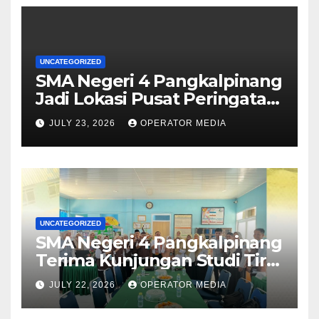
UNCATEGORIZED
SMA Negeri 4 Pangkalpinang
Jadi Lokasi Pusat Peringatan
Hari Anak Nasional 2026 di
JULY 23, 2026
OPERATOR MEDIA
Bangka Belitung
UNCATEGORIZED
SMA Negeri 4 Pangkalpinang
Terima Kunjungan Studi Tiru
Manajemen dari SMA Negeri
JULY 22, 2026
OPERATOR MEDIA
1 Lubuk Besar