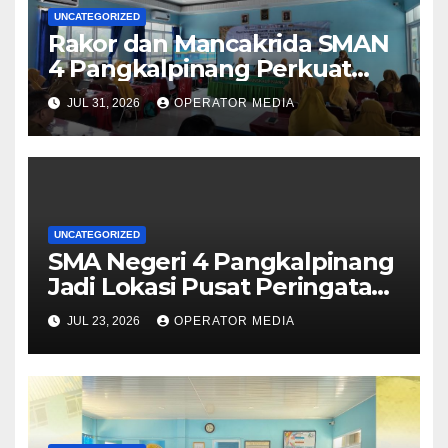
UNCATEGORIZED
Rakor dan Mancakrida SMAN
4 Pangkalpinang Perkuat
Kolaborasi Wujudkan Sekolah
JUL 31, 2026
OPERATOR MEDIA
Aman, Nyaman, dan
Menyenangkan
UNCATEGORIZED
SMA Negeri 4 Pangkalpinang
Jadi Lokasi Pusat Peringatan
Hari Anak Nasional 2026 di
JUL 23, 2026
OPERATOR MEDIA
Bangka Belitung