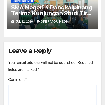
UNCATEGORIZED
SMA Negeri 4 Pangkalpinang
Terima Kunjungan Studi Tiru
Manajemen dari SMA Negeri 1
JUL 22, 2026
OPERATOR MEDIA
Lubuk Besar
Leave a Reply
Your email address will not be published.
Required
fields are marked
*
Comment
*