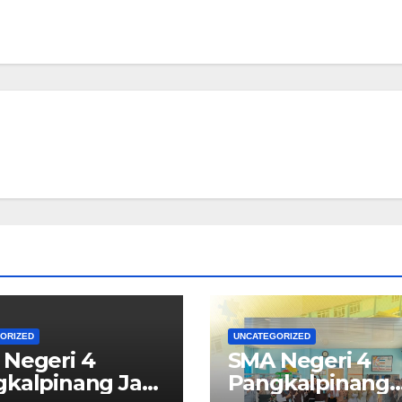
ORIZED
UNCATEGORIZED
Negeri 4
SMA Negeri 4
kalpinang Jadi
Pangkalpinang