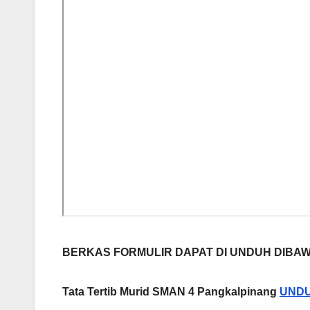
BERKAS FORMULIR DAPAT DI UNDUH DIBAW
Tata Tertib Murid SMAN 4 Pangkalpinang
UND