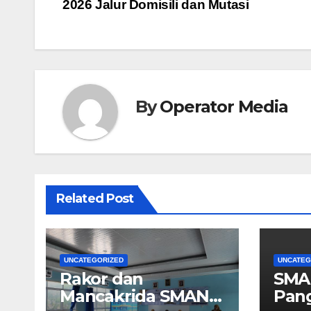
2026 Jalur Domisili dan Mutasi
navigation
By
Operator Media
Related Post
UNCATEGORIZED
UNCATEG
Rakor dan
SMA 
Mancakrida SMAN 4
Pang