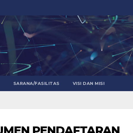
E
SARANA/FASILITAS
VISI DAN MISI
UMEN PENDAFTARAN