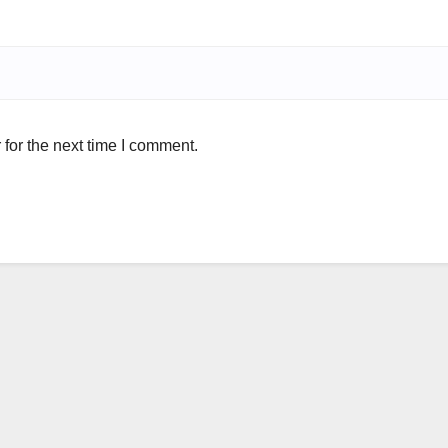
for the next time I comment.