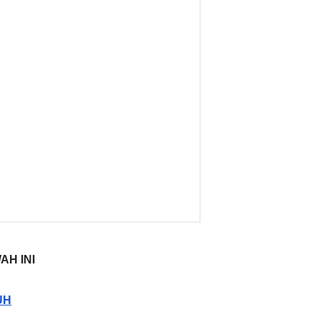
AH INI
UH