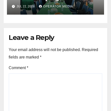
Manajemen dari SMA Negeri 1
JUL 22, 2026
OPERATOR MEDIA
Lubuk Besar
Leave a Reply
Your email address will not be published.
Required
fields are marked
*
Comment
*