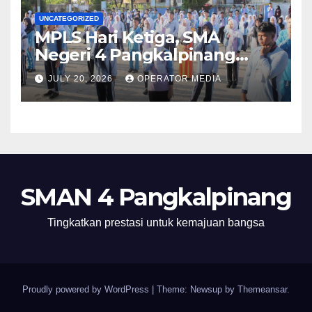
UNCATEGORIZED
MPLS Hari Ketiga, SMA
Negeri 4 Pangkalpinang
Hadirkan BPMP, DLH, dan BEI
JULY 20, 2026
OPERATOR MEDIA
untuk Bekali Murid Baru
SMAN 4 Pangkalpinang
Tingkatkan prestasi untuk kemajuan bangsa
Proudly powered by WordPress
|
Theme: Newsup by
Themeansar
.