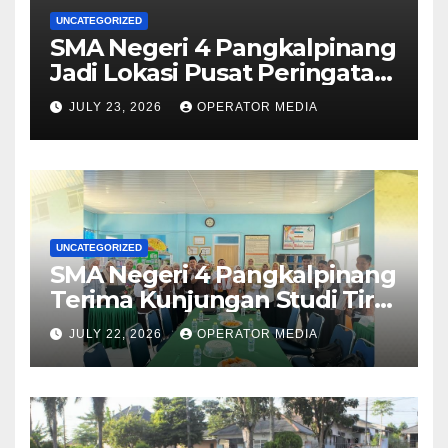
UNCATEGORIZED
SMA Negeri 4 Pangkalpinang
Jadi Lokasi Pusat Peringatan
Hari Anak Nasional 2026 di
JULY 23, 2026
OPERATOR MEDIA
Bangka Belitung
UNCATEGORIZED
SMA Negeri 4 Pangkalpinang
Terima Kunjungan Studi Tiru
Manajemen dari SMA Negeri
JULY 22, 2026
OPERATOR MEDIA
1 Lubuk Besar