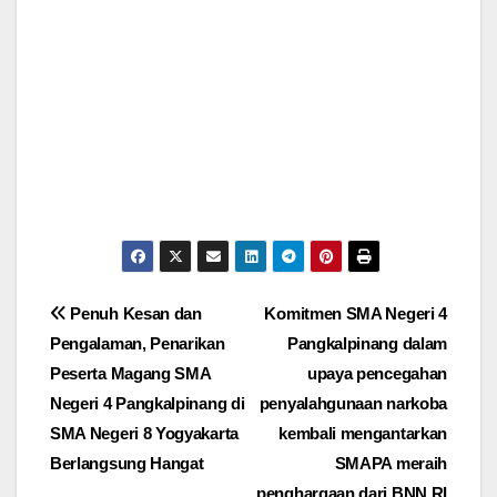
Post
Penuh Kesan dan
Komitmen SMA Negeri 4
Pengalaman, Penarikan
Pangkalpinang dalam
navigation
Peserta Magang SMA
upaya pencegahan
Negeri 4 Pangkalpinang di
penyalahgunaan narkoba
SMA Negeri 8 Yogyakarta
kembali mengantarkan
Berlangsung Hangat
SMAPA meraih
penghargaan dari BNN RI