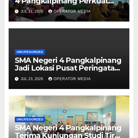
4 Pangkalpinang Perkuat
Kolaborasi Wujudkan Sekolah
JUL 31, 2026
OPERATOR MEDIA
Aman, Nyaman, dan
Menyenangkan
UNCATEGORIZED
SMA Negeri 4 Pangkalpinang
Jadi Lokasi Pusat Peringatan
Hari Anak Nasional 2026 di
JUL 23, 2026
OPERATOR MEDIA
Bangka Belitung
UNCATEGORIZED
SMA Negeri 4 Pangkalpinang
Terima Kunjungan Studi Tiru