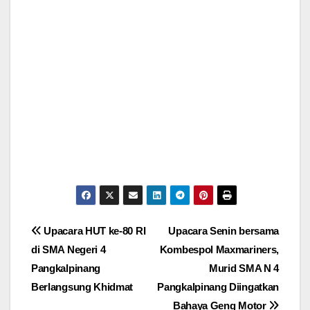
Post
Upacara HUT ke-80 RI
Upacara Senin bersama
di SMA Negeri 4
Kombespol Maxmariners,
navigation
Pangkalpinang
Murid SMA N 4
Berlangsung Khidmat
Pangkalpinang Diingatkan
Bahaya Geng Motor