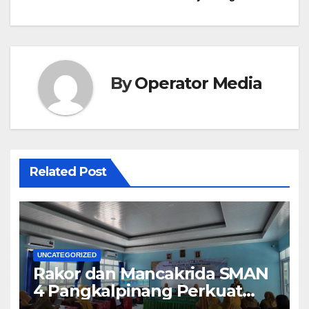
By
Operator Media
Related Post
UNCATEGORIZED
Rakor dan Mancakrida SMAN
4 Pangkalpinang Perkuat
Kolaborasi Wujudkan Sekolah