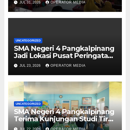
JUL 31, 2026
OPERATOR MEDIA
Aman, Nyaman, dan
Menyenangkan
UNCATEGORIZED
SMA Negeri 4 Pangkalpinang
Jadi Lokasi Pusat Peringatan
Hari Anak Nasional 2026 di
JUL 23, 2026
OPERATOR MEDIA
Bangka Belitung
UNCATEGORIZED
SMA Negeri 4 Pangkalpinang
Terima Kunjungan Studi Tiru
Manajemen dari SMA Negeri 1
JUL 22, 2026
OPERATOR MEDIA