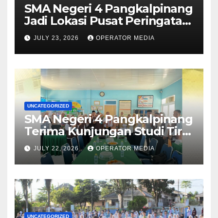
SMA Negeri 4 Pangkalpinang
Jadi Lokasi Pusat Peringatan
Hari Anak Nasional 2026 di
JULY 23, 2026
OPERATOR MEDIA
Bangka Belitung
UNCATEGORIZED
SMA Negeri 4 Pangkalpinang
Terima Kunjungan Studi Tiru
Manajemen dari SMA Negeri
JULY 22, 2026
OPERATOR MEDIA
1 Lubuk Besar
UNCATEGORIZED