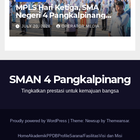
MPLS Hari Ketiga, SMA
Negeri 4 Pangkalpinang
Hadirkan BPMP, DLH, dan BEI
JULY 20, 2026
OPERATOR MEDIA
untuk Bekali Murid Baru
SMAN 4 Pangkalpinang
Tingkatkan prestasi untuk kemajuan bangsa
Proudly powered by WordPress
|
Theme: Newsup by
Themeansar
.
Home
Akademik
PPDB
Profile
Sarana/Fasilitas
Visi dan Misi