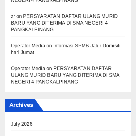
NEGERI 4 PANGKALPINANG
zr
on
PERSYARATAN DAFTAR ULANG MURID
BARU YANG DITERIMA DI SMA NEGERI 4
PANGKALPINANG
Operator Media
on
Informasi SPMB Jalur Domisili
hari Jumat
Operator Media
on
PERSYARATAN DAFTAR
ULANG MURID BARU YANG DITERIMA DI SMA
NEGERI 4 PANGKALPINANG
Archives
July 2026