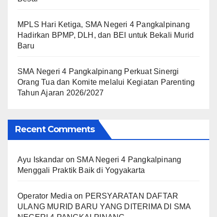
MPLS Hari Ketiga, SMA Negeri 4 Pangkalpinang
Hadirkan BPMP, DLH, dan BEI untuk Bekali Murid
Baru
SMA Negeri 4 Pangkalpinang Perkuat Sinergi
Orang Tua dan Komite melalui Kegiatan Parenting
Tahun Ajaran 2026/2027
Recent Comments
Ayu Iskandar
on
SMA Negeri 4 Pangkalpinang
Menggali Praktik Baik di Yogyakarta
Operator Media
on
PERSYARATAN DAFTAR
ULANG MURID BARU YANG DITERIMA DI SMA