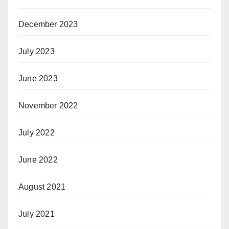
December 2023
July 2023
June 2023
November 2022
July 2022
June 2022
August 2021
July 2021