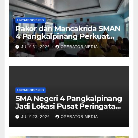
UNCATEGORIZED
Rakor dan Mancakrida SMAN
4 Pangkalpinang Perkuat
Kolaborasi Wujudkan
JULY 31, 2026
OPERATOR MEDIA
Sekolah Aman, Nyaman, dan
Menyenangkan
UNCATEGORIZED
SMA Negeri 4 Pangkalpinang
Jadi Lokasi Pusat Peringatan
Hari Anak Nasional 2026 di
JULY 23, 2026
OPERATOR MEDIA
Bangka Belitung