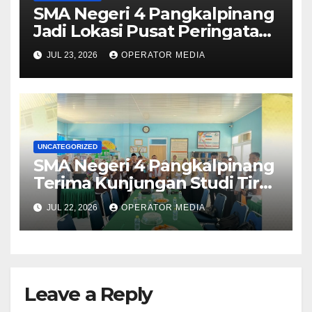
SMA Negeri 4 Pangkalpinang
Jadi Lokasi Pusat Peringatan
Hari Anak Nasional 2026 di
JUL 23, 2026
OPERATOR MEDIA
Bangka Belitung
UNCATEGORIZED
SMA Negeri 4 Pangkalpinang
Terima Kunjungan Studi Tiru
Manajemen dari SMA Negeri 1
JUL 22, 2026
OPERATOR MEDIA
Lubuk Besar
Leave a Reply