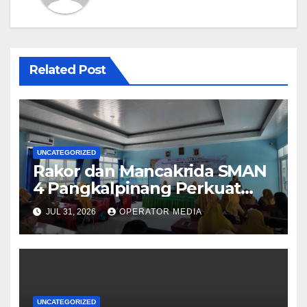
Related Post
UNCATEGORIZED
Rakor dan Mancakrida SMAN
4 Pangkalpinang Perkuat
Kolaborasi Wujudkan Sekolah
JUL 31, 2026
OPERATOR MEDIA
Aman, Nyaman, dan
Menyenangkan
UNCATEGORIZED