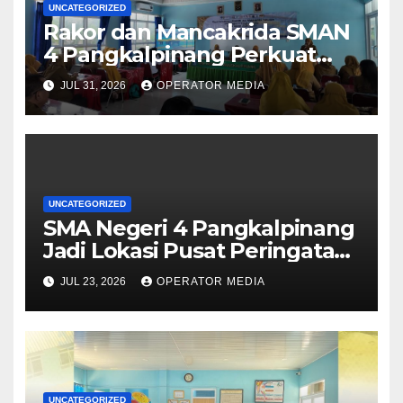
UNCATEGORIZED
Rakor dan Mancakrida SMAN
4 Pangkalpinang Perkuat
Kolaborasi Wujudkan Sekolah
JUL 31, 2026
OPERATOR MEDIA
Aman, Nyaman, dan
Menyenangkan
UNCATEGORIZED
SMA Negeri 4 Pangkalpinang
Jadi Lokasi Pusat Peringatan
Hari Anak Nasional 2026 di
JUL 23, 2026
OPERATOR MEDIA
Bangka Belitung
UNCATEGORIZED