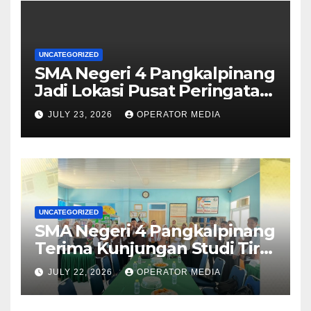
UNCATEGORIZED
SMA Negeri 4 Pangkalpinang
Jadi Lokasi Pusat Peringatan
Hari Anak Nasional 2026 di
JULY 23, 2026
OPERATOR MEDIA
Bangka Belitung
UNCATEGORIZED
SMA Negeri 4 Pangkalpinang
Terima Kunjungan Studi Tiru
Manajemen dari SMA Negeri
JULY 22, 2026
OPERATOR MEDIA
1 Lubuk Besar