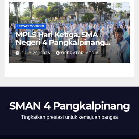
UNCATEGORIZED
MPLS Hari Ketiga, SMA
Negeri 4 Pangkalpinang
Hadirkan BPMP, DLH, dan BEI
JULY 20, 2026
OPERATOR MEDIA
untuk Bekali Murid Baru
SMAN 4 Pangkalpinang
Tingkatkan prestasi untuk kemajuan bangsa