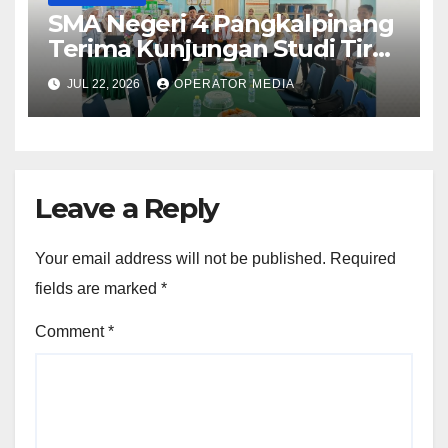
SMA Negeri 4 Pangkalpinang
Terima Kunjungan Studi Tiru
Manajemen dari SMA Negeri 1
JUL 22, 2026
OPERATOR MEDIA
Lubuk Besar
Leave a Reply
Your email address will not be published.
Required
fields are marked
*
Comment
*