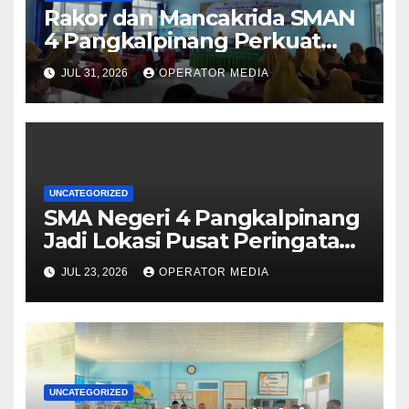
Rakor dan Mancakrida SMAN
4 Pangkalpinang Perkuat
Kolaborasi Wujudkan Sekolah
JUL 31, 2026
OPERATOR MEDIA
Aman, Nyaman, dan
Menyenangkan
UNCATEGORIZED
SMA Negeri 4 Pangkalpinang
Jadi Lokasi Pusat Peringatan
Hari Anak Nasional 2026 di
JUL 23, 2026
OPERATOR MEDIA
Bangka Belitung
UNCATEGORIZED