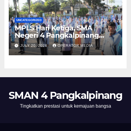
UNCATEGORIZED
MPLS Hari Ketiga, SMA
Negeri 4 Pangkalpinang
Hadirkan BPMP, DLH, dan BEI
JULY 20, 2026
OPERATOR MEDIA
untuk Bekali Murid Baru
SMAN 4 Pangkalpinang
Tingkatkan prestasi untuk kemajuan bangsa