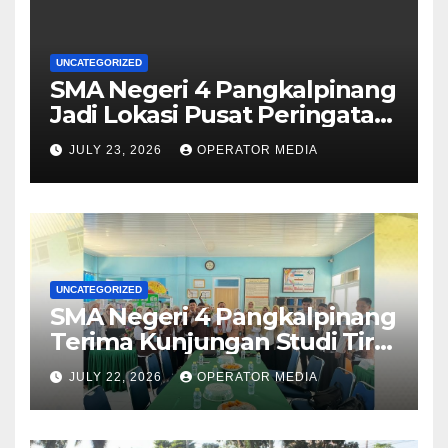
UNCATEGORIZED
SMA Negeri 4 Pangkalpinang
Jadi Lokasi Pusat Peringatan
Hari Anak Nasional 2026 di
JULY 23, 2026
OPERATOR MEDIA
Bangka Belitung
UNCATEGORIZED
SMA Negeri 4 Pangkalpinang
Terima Kunjungan Studi Tiru
Manajemen dari SMA Negeri
JULY 22, 2026
OPERATOR MEDIA
1 Lubuk Besar