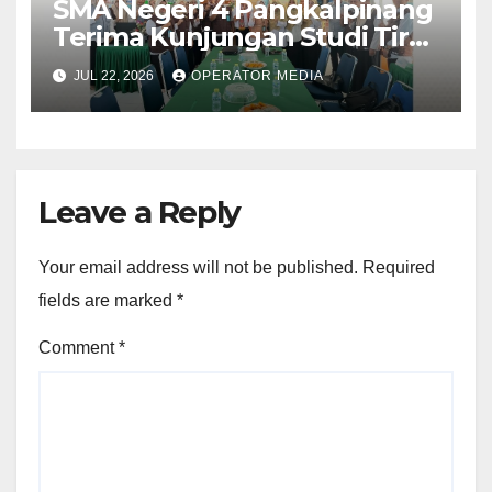
SMA Negeri 4 Pangkalpinang
Terima Kunjungan Studi Tiru
Manajemen dari SMA Negeri 1
JUL 22, 2026
OPERATOR MEDIA
Lubuk Besar
Leave a Reply
Your email address will not be published.
Required
fields are marked
*
Comment
*