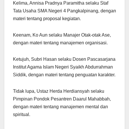
Kelima, Annisa Pradnya Paramitha selaku Staf
Tata Usaha SMA Negeri 4 Pangkalpinang, dengan
materi tentang proposal kegiatan.
Keenam, Ko Aun selaku Manajer Otak-otak Ase,
dengan materi tentang manajemen organisasi.
Ketujuh, Subri Hasan selaku Dosen Pascasarjana
Institut Agama Islam Negeri Syaikh Abdurrahman
Siddik, dengan materi tentang penguatan karakter.
Tidak lupa, Ustaz Herda Herdiansyah selaku
Pimpinan Pondok Pesantren Daarul Mahabbah,
dengan materi tentang manajemen mental dan
spiritual.