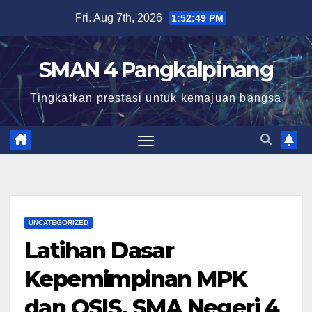
Skip
Fri. Aug 7th, 2026
1:52:51 PM
to
content
SMAN 4 Pangkalpinang
Tingkatkan prestasi untuk kemajuan bangsa
UNCATEGORIZED
Latihan Dasar
Kepemimpinan MPK
dan OSIS, SMA Negeri 4