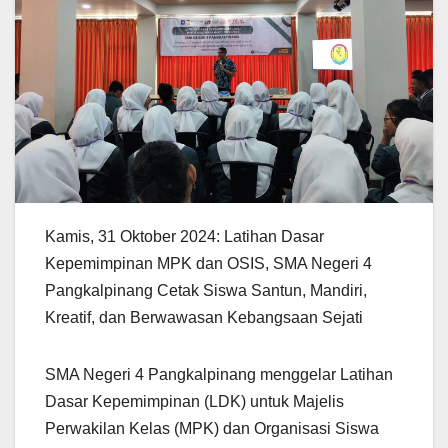
Kamis, 31 Oktober 2024: Latihan Dasar
Kepemimpinan MPK dan OSIS, SMA Negeri 4
Pangkalpinang Cetak Siswa Santun, Mandiri,
Kreatif, dan Berwawasan Kebangsaan Sejati
SMA Negeri 4 Pangkalpinang menggelar Latihan
Dasar Kepemimpinan (LDK) untuk Majelis
Perwakilan Kelas (MPK) dan Organisasi Siswa