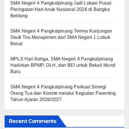
SMA Negeri 4 Pangkalpinang Jadi Lokasi Pusat
Peringatan Hari Anak Nasional 2026 di Bangka
Belitung
SMA Negeri 4 Pangkalpinang Terima Kunjungan
Studi Tiru Manajemen dari SMA Negeri 1 Lubuk
Besar
MPLS Hari Ketiga, SMA Negeri 4 Pangkalpinang
Hadirkan BPMP, DLH, dan BEI untuk Bekali Murid
Baru
SMA Negeri 4 Pangkalpinang Perkuat Sinergi
Orang Tua dan Komite melalui Kegiatan Parenting
Tahun Ajaran 2026/2027
Recent Comments