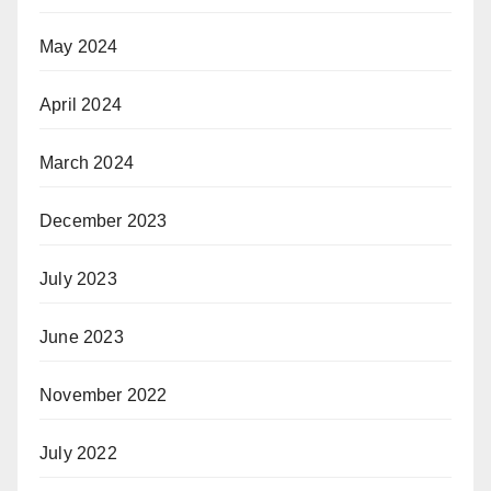
May 2024
April 2024
March 2024
December 2023
July 2023
June 2023
November 2022
July 2022