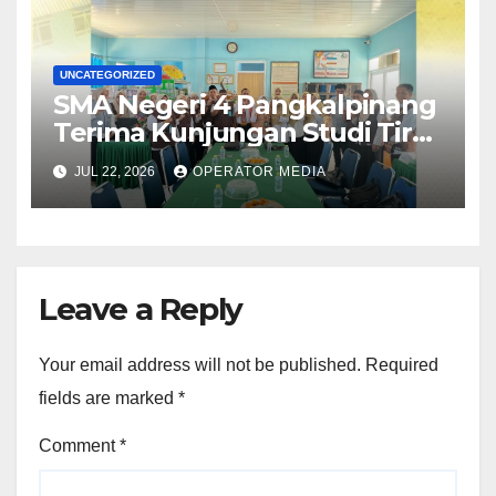
UNCATEGORIZED
SMA Negeri 4 Pangkalpinang
Terima Kunjungan Studi Tiru
Manajemen dari SMA Negeri 1
JUL 22, 2026
OPERATOR MEDIA
Lubuk Besar
Leave a Reply
Your email address will not be published.
Required
fields are marked
*
Comment
*