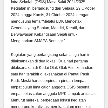
Intra Sekolah (OSIS) Masa Bakti 2024/2025.
Kegiatan ini berlangsung dari Selasa, 29 Oktober
2024 hingga Kamis, 31 Oktober 2024, dengan
mengusung tema “Melalui LDK Mencetak
Generasi yang Santun, Mandiri, Kreatif, dan
Berwawasan Kebangsaan Sejati untuk
Mengibarkan SMAPA Bersinar.”
Kegiatan yang berlangsung selama tiga hari ini
dilaksanakan di dua lokasi. Dua hari pertama
dilaksanakan di Kedai Otak-Otak Ase, kemudian
satu hari terakhir dilaksanakan di Pantai Pasir
Padi. Meski harus berpindah-pindah tempat,
empat puluh lima calon anggota OSIS beserta
empat belas calon anggota MPK tampak antusias.
Menurut mereka, perbedaan lokasi kegiatan
mendorong kreativitas mereka dalam mengikuti