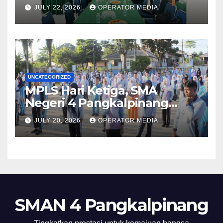
Manajemen dari SMA Negeri
JULY 22, 2026
OPERATOR MEDIA
1 Lubuk Besar
UNCATEGORIZED
MPLS Hari Ketiga, SMA
Negeri 4 Pangkalpinang
Hadirkan BPMP, DLH, dan BEI
JULY 20, 2026
OPERATOR MEDIA
untuk Bekali Murid Baru
SMAN 4 Pangkalpinang