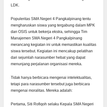
LDK.
Populeritas SMA Negeri 4 Pangkalpinang tentu
mengharuskan siswa yang tergabung dalam MPK
dan OSIS untuk bekerja ekstra, sehingga Tim
Manajemen SMA Negeri 4 Pangkalpinang
merancang kegiatan ini untuk memastikan kualitas
siswa tersebut. Kegiatan ini mencakup pelatihan
dari sejumlah narasumber hebat yang dapat
menunjang perjalanan organisasi mereka.
Tidak hanya berbicara mengenai intelektualitas,
tetapi para narasumber tersebut juga berbicara
mengenai moralitas. Mereka adalah:
Pertama, Siti Rofiqoh selaku Kepala SMA Negeri