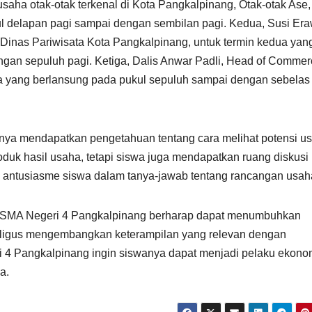
saha otak-otak terkenal di Kota Pangkalpinang, Otak-otak Ase,
l delapan pagi sampai dengan sembilan pagi. Kedua, Susi Eraw
 Dinas Pariwisata Kota Pangkalpinang, untuk termin kedua yan
gan sepuluh pagi. Ketiga, Dalis Anwar Padli, Head of Commer
ga yang berlansung pada pukul sepuluh sampai dengan sebelas
hanya mendapatkan pengetahuan tentang cara melihat potensi u
uk hasil usaha, tetapi siswa juga mendapatkan ruang diskusi
 dari antusiasme siswa dalam tanya-jawab tentang rancangan usa
 SMA Negeri 4 Pangkalpinang berharap dapat menumbuhkan
aligus mengembangkan keterampilan yang relevan dengan
i 4 Pangkalpinang ingin siswanya dapat menjadi pelaku ekono
a.