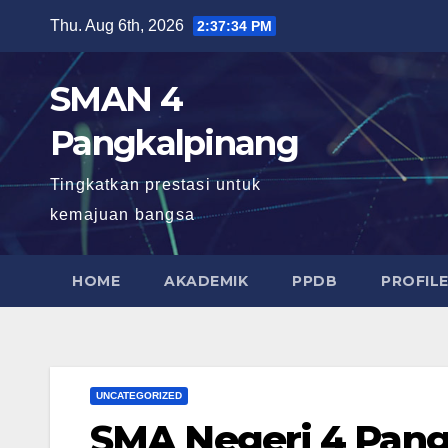
Skip
Thu. Aug 6th, 2026
2:37:35 PM
to
content
SMAN 4
Pangkalpinang
Tingkatkan prestasi untuk
kemajuan bangsa
HOME
AKADEMIK
PPDB
PROFIL
UNCATEGORIZED
SMA Negeri 4 Pan