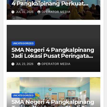
4 Pangkalpinang Perkuat
Kolaborasi Wujudkan Sekolah
JUL 31, 2026
OPERATOR MEDIA
Aman, Nyaman, dan
Menyenangkan
UNCATEGORIZED
SMA Negeri 4 Pangkalpinang
Jadi Lokasi Pusat Peringatan
Hari Anak Nasional 2026 di
JUL 23, 2026
OPERATOR MEDIA
Bangka Belitung
UNCATEGORIZED
SMA Negeri 4 Pangkalpinang