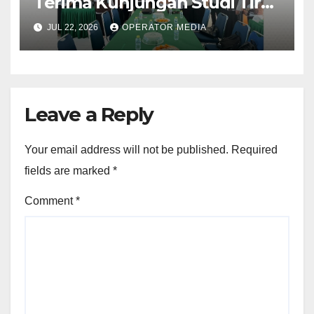
Terima Kunjungan Studi Tiru
Manajemen dari SMA Negeri 1
JUL 22, 2026
OPERATOR MEDIA
Lubuk Besar
Leave a Reply
Your email address will not be published.
Required
fields are marked
*
Comment
*