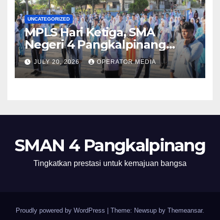
UNCATEGORIZED
MPLS Hari Ketiga, SMA
Negeri 4 Pangkalpinang
Hadirkan BPMP, DLH, dan BEI
JULY 20, 2026
OPERATOR MEDIA
untuk Bekali Murid Baru
SMAN 4 Pangkalpinang
Tingkatkan prestasi untuk kemajuan bangsa
Proudly powered by WordPress
|
Theme: Newsup by
Themeansar
.