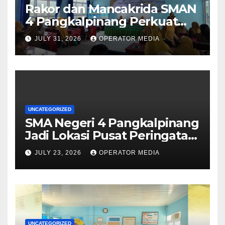
Rakor dan Mancakrida SMAN
4 Pangkalpinang Perkuat
Kolaborasi Wujudkan
JULY 31, 2026
OPERATOR MEDIA
Sekolah Aman, Nyaman, dan
Menyenangkan
UNCATEGORIZED
SMA Negeri 4 Pangkalpinang
Jadi Lokasi Pusat Peringatan
Hari Anak Nasional 2026 di
JULY 23, 2026
OPERATOR MEDIA
Bangka Belitung
UNCATEGORIZED