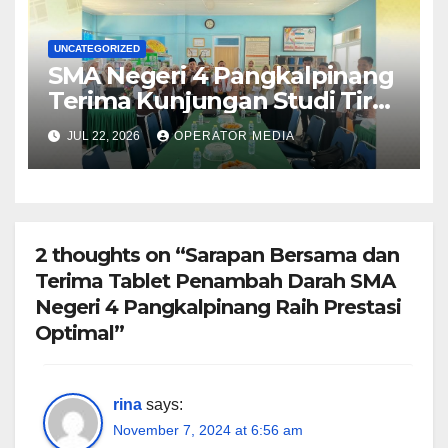
UNCATEGORIZED
SMA Negeri 4 Pangkalpinang
Terima Kunjungan Studi Tiru
Manajemen dari SMA Negeri 1
JUL 22, 2026
OPERATOR MEDIA
Lubuk Besar
2 thoughts on “Sarapan Bersama dan
Terima Tablet Penambah Darah SMA
Negeri 4 Pangkalpinang Raih Prestasi
Optimal”
rina
says:
November 7, 2024 at 6:56 am