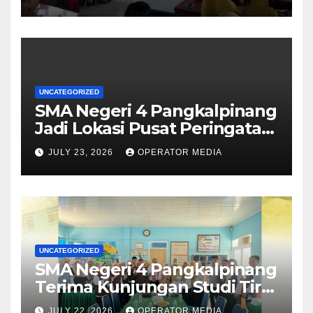
Sekolah Aman, Nyaman, dan
Menyenangkan
UNCATEGORIZED
SMA Negeri 4 Pangkalpinang
Jadi Lokasi Pusat Peringatan
Hari Anak Nasional 2026 di
JULY 23, 2026
OPERATOR MEDIA
Bangka Belitung
UNCATEGORIZED
SMA Negeri 4 Pangkalpinang
Terima Kunjungan Studi Tiru
Manajemen dari SMA Negeri
JULY 22, 2026
OPERATOR MEDIA