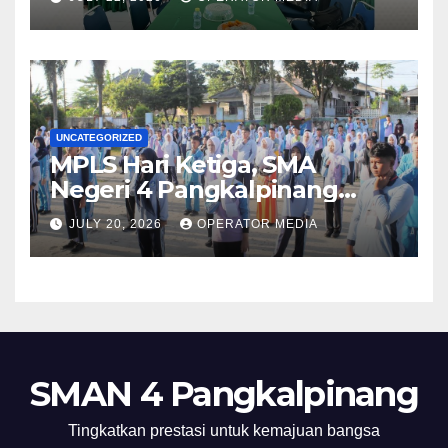
1 Lubuk Besar
UNCATEGORIZED
MPLS Hari Ketiga, SMA
Negeri 4 Pangkalpinang
Hadirkan BPMP, DLH, dan BEI
JULY 20, 2026
OPERATOR MEDIA
untuk Bekali Murid Baru
SMAN 4 Pangkalpinang
Tingkatkan prestasi untuk kemajuan bangsa