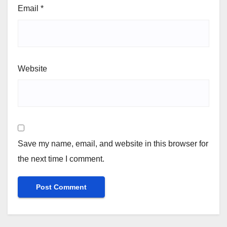
Email
*
Website
Save my name, email, and website in this browser for
the next time I comment.