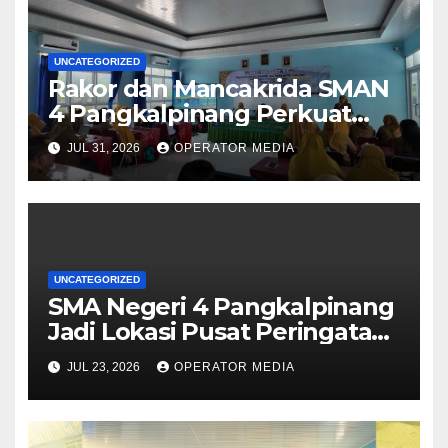
UNCATEGORIZED
Rakor dan Mancakrida SMAN
4 Pangkalpinang Perkuat
Kolaborasi Wujudkan Sekolah
JUL 31, 2026
OPERATOR MEDIA
Aman, Nyaman, dan
Menyenangkan
UNCATEGORIZED
SMA Negeri 4 Pangkalpinang
Jadi Lokasi Pusat Peringatan
Hari Anak Nasional 2026 di
JUL 23, 2026
OPERATOR MEDIA
Bangka Belitung