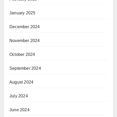
January 2025
December 2024
November 2024
October 2024
September 2024
August 2024
July 2024
June 2024