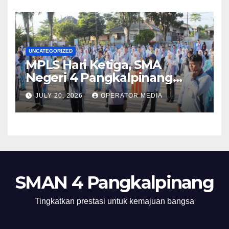
UNCATEGORIZED
MPLS Hari Ketiga, SMA
Negeri 4 Pangkalpinang
Hadirkan BPMP, DLH, dan BEI
JULY 20, 2026
OPERATOR MEDIA
untuk Bekali Murid Baru
SMAN 4 Pangkalpinang
Tingkatkan prestasi untuk kemajuan bangsa