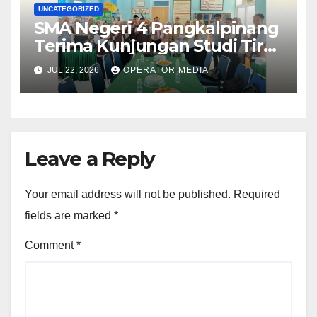
UNCATEGORIZED
SMA Negeri 4 Pangkalpinang
Terima Kunjungan Studi Tiru
Manajemen dari SMA Negeri 1
JUL 22, 2026
OPERATOR MEDIA
Lubuk Besar
Leave a Reply
Your email address will not be published.
Required
fields are marked
*
Comment
*