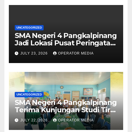
UNCATEGORIZED
SMA Negeri 4 Pangkalpinang
Jadi Lokasi Pusat Peringatan
Hari Anak Nasional 2026 di
JULY 23, 2026
OPERATOR MEDIA
Bangka Belitung
UNCATEGORIZED
SMA Negeri 4 Pangkalpinang
Terima Kunjungan Studi Tiru
Manajemen dari SMA Negeri
JULY 22, 2026
OPERATOR MEDIA
1 Lubuk Besar