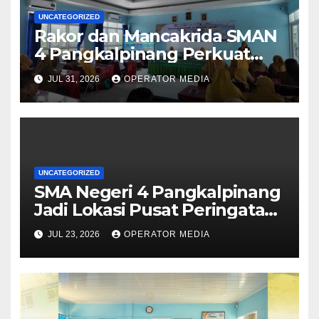
UNCATEGORIZED
Rakor dan Mancakrida SMAN
4 Pangkalpinang Perkuat
Kolaborasi Wujudkan Sekolah
JUL 31, 2026
OPERATOR MEDIA
Aman, Nyaman, dan
Menyenangkan
UNCATEGORIZED
SMA Negeri 4 Pangkalpinang
Jadi Lokasi Pusat Peringatan
Hari Anak Nasional 2026 di
JUL 23, 2026
OPERATOR MEDIA
Bangka Belitung