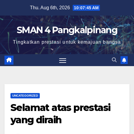
Skip
Thu. Aug 6th, 2026
10:07:46 AM
to
content
SMAN 4 Pangkalpinang
Tingkatkan prestasi untuk kemajuan bangsa
UNCATEGORIZED
Selamat atas prestasi
yang diraih