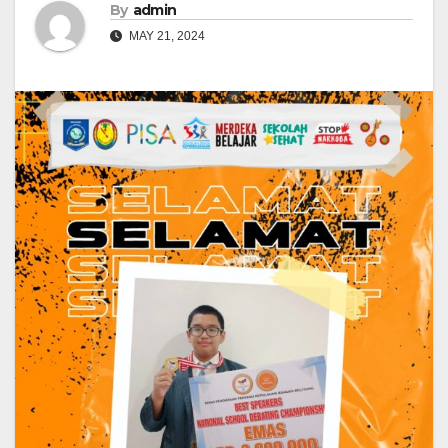
By
admin
MAY 21, 2024