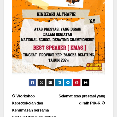
Post
Workshop
Selamat atas prestasi yang
Keprotokolan dan
diraih PIK-R
navigation
Kehumasan bersama