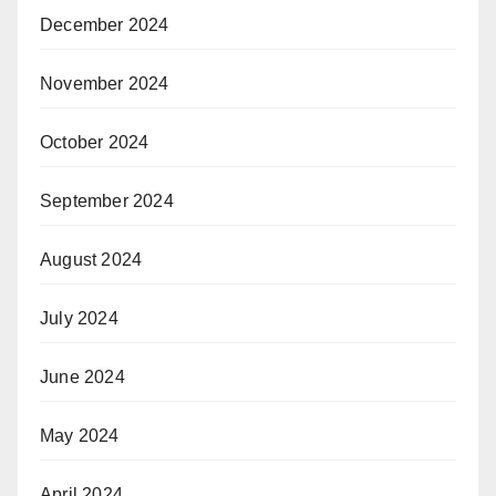
December 2024
November 2024
October 2024
September 2024
August 2024
July 2024
June 2024
May 2024
April 2024