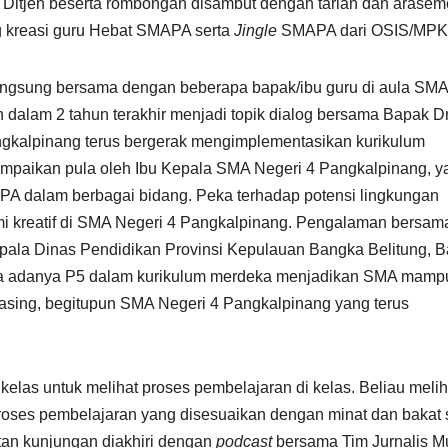
Ditjen beserta rombongan disambut dengan tarian dan arase
 kreasi guru Hebat SMAPA serta
Jingle
SMAPA dari OSIS/MPK
angsung bersama dengan beberapa bapak/ibu guru di aula SMA
dalam 2 tahun terakhir menjadi topik dialog bersama Bapak Dr
ngkalpinang terus bergerak mengimplementasikan kurikulum
mpaikan pula oleh Ibu Kepala SMA Negeri 4 Pangkalpinang, y
PA dalam berbagai bidang. Peka terhadap potensi lingkungan
i kreatif di SMA Negeri 4 Pangkalpinang. Pengalaman bersam
pala Dinas Pendidikan Provinsi Kepulauan Bangka Belitung, 
hwa adanya P5 dalam kurikulum merdeka menjadikan SMA mamp
asing, begitupun SMA Negeri 4 Pangkalpinang yang terus
kelas untuk melihat proses pembelajaran di kelas. Beliau melih
roses pembelajaran yang disesuaikan dengan minat dan bakat 
tan kunjungan diakhiri dengan
podcast
bersama Tim Jurnalis 