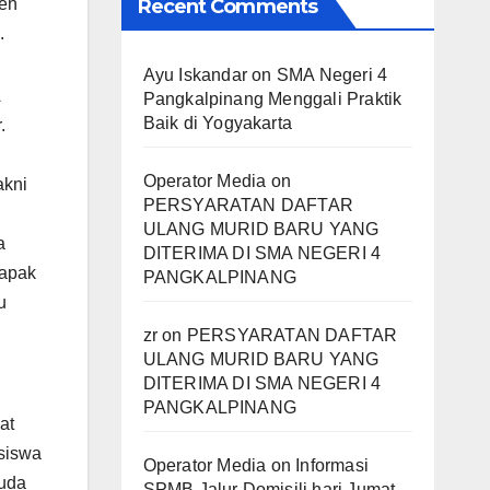
men
Recent Comments
.
Ayu Iskandar
on
SMA Negeri 4
Pangkalpinang Menggali Praktik
Baik di Yogyakarta
.
Operator Media
on
akni
PERSYARATAN DAFTAR
ULANG MURID BARU YANG
a
DITERIMA DI SMA NEGERI 4
Bapak
PANGKALPINANG
u
zr
on
PERSYARATAN DAFTAR
ULANG MURID BARU YANG
DITERIMA DI SMA NEGERI 4
PANGKALPINANG
at
siswa
Operator Media
on
Informasi
Muda
SPMB Jalur Domisili hari Jumat