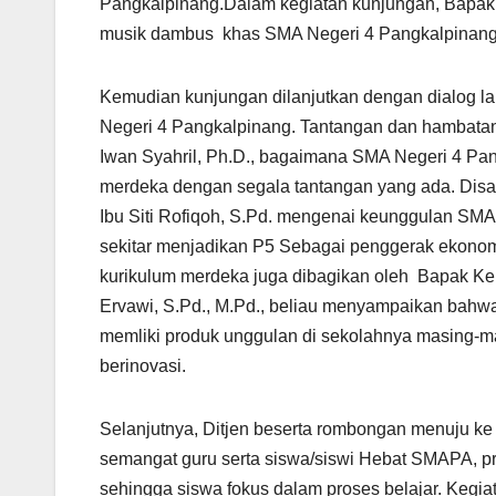
Pangkalpinang.Dalam kegiatan kunjungan, Bapak 
musik dambus khas SMA Negeri 4 Pangkalpinang
Kemudian kunjungan dilanjutkan dengan dialog l
Negeri 4 Pangkalpinang. Tantangan dan hambatan 
Iwan Syahril, Ph.D., bagaimana SMA Negeri 4 Pa
merdeka dengan segala tantangan yang ada. Disa
Ibu Siti Rofiqoh, S.Pd. mengenai keunggulan SMA
sekitar menjadikan P5 Sebagai penggerak ekonom
kurikulum merdeka juga dibagikan oleh Bapak Ke
Ervawi, S.Pd., M.Pd., beliau menyampaikan ba
memliki produk unggulan di sekolahnya masing-m
berinovasi.
Selanjutnya, Ditjen beserta rombongan menuju ke 
semangat guru serta siswa/siswi Hebat SMAPA, p
sehingga siswa fokus dalam proses belajar. Kegia