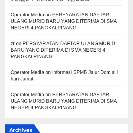
Operator Media
on
PERSYARATAN DAFTAR
ULANG MURID BARU YANG DITERIMA DI SMA
NEGERI 4 PANGKALPINANG
zr
on
PERSYARATAN DAFTAR ULANG MURID
BARU YANG DITERIMA DI SMA NEGERI 4
PANGKALPINANG
Operator Media
on
Informasi SPMB Jalur Domisili
hari Jumat
Operator Media
on
PERSYARATAN DAFTAR
ULANG MURID BARU YANG DITERIMA DI SMA
NEGERI 4 PANGKALPINANG
Archives