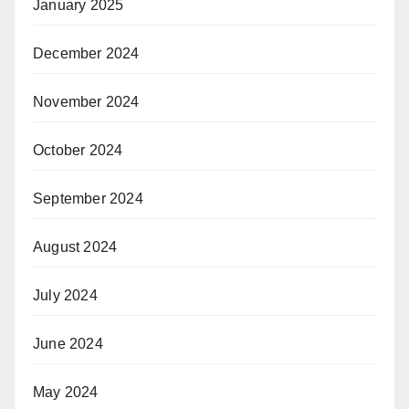
January 2025
December 2024
November 2024
October 2024
September 2024
August 2024
July 2024
June 2024
May 2024