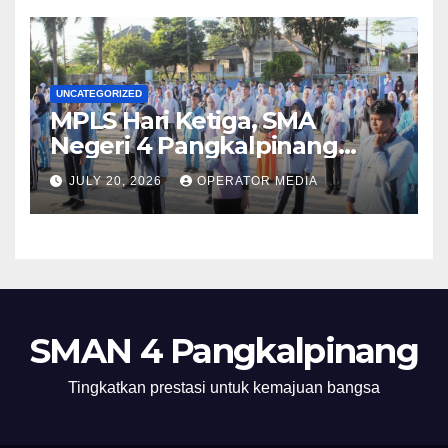
UNCATEGORIZED
MPLS Hari Ketiga, SMA
Negeri 4 Pangkalpinang
Hadirkan BPMP, DLH, dan BEI
JULY 20, 2026
OPERATOR MEDIA
untuk Bekali Murid Baru
SMAN 4 Pangkalpinang
Tingkatkan prestasi untuk kemajuan bangsa