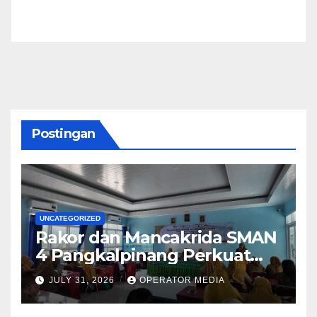
Postingan
UNCATEGORIZED
Rakor dan Mancakrida SMAN
4 Pangkalpinang Perkuat
Kolaborasi Wujudkan
JULY 31, 2026
OPERATOR MEDIA
Sekolah Aman, Nyaman, dan
Menyenangkan