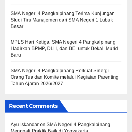
SMA Negeri 4 Pangkalpinang Terima Kunjungan
Studi Tiru Manajemen dari SMA Negeri 1 Lubuk
Besar
MPLS Hari Ketiga, SMA Negeri 4 Pangkalpinang
Hadirkan BPMP, DLH, dan BEI untuk Bekali Murid
Baru
SMA Negeri 4 Pangkalpinang Perkuat Sinergi
Orang Tua dan Komite melalui Kegiatan Parenting
Tahun Ajaran 2026/2027
Recent Comments
Ayu Iskandar
on
SMA Negeri 4 Pangkalpinang
Menggali Praktik Baik di Yogyakarta