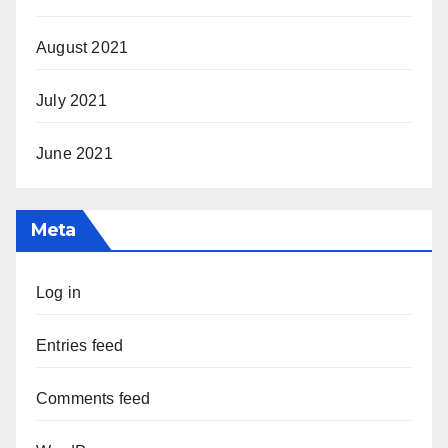
August 2021
July 2021
June 2021
Meta
Log in
Entries feed
Comments feed