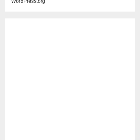
WordPress.org