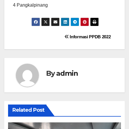
4 Pangkalpinang
Post
Informasi PPDB 2022
navigation
By
admin
Related Post