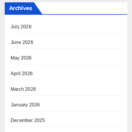
Archives
July 2026
June 2026
May 2026
April 2026
March 2026
January 2026
December 2025