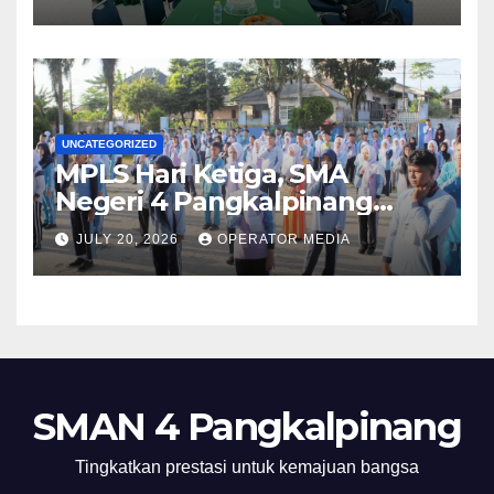
1 Lubuk Besar
UNCATEGORIZED
MPLS Hari Ketiga, SMA
Negeri 4 Pangkalpinang
Hadirkan BPMP, DLH, dan BEI
JULY 20, 2026
OPERATOR MEDIA
untuk Bekali Murid Baru
SMAN 4 Pangkalpinang
Tingkatkan prestasi untuk kemajuan bangsa