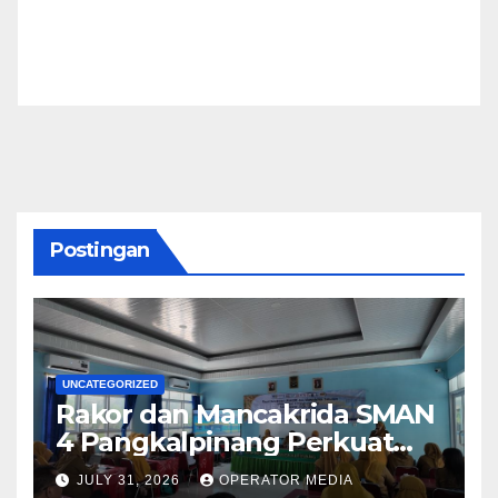
Postingan
UNCATEGORIZED
Rakor dan Mancakrida SMAN
4 Pangkalpinang Perkuat
Kolaborasi Wujudkan
JULY 31, 2026
OPERATOR MEDIA
Sekolah Aman, Nyaman, dan