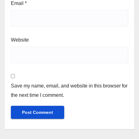
Email
*
Website
Save my name, email, and website in this browser for
the next time I comment.