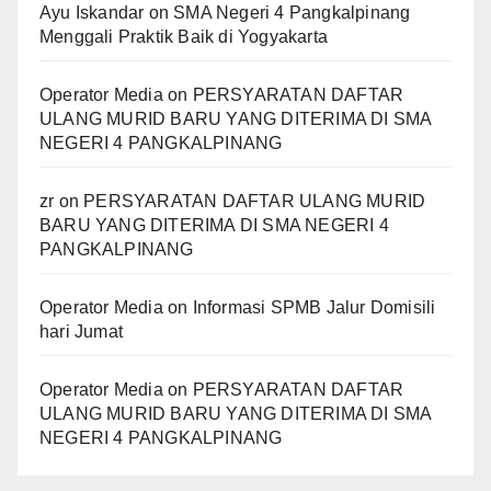
Ayu Iskandar
on
SMA Negeri 4 Pangkalpinang
Menggali Praktik Baik di Yogyakarta
Operator Media
on
PERSYARATAN DAFTAR
ULANG MURID BARU YANG DITERIMA DI SMA
NEGERI 4 PANGKALPINANG
zr
on
PERSYARATAN DAFTAR ULANG MURID
BARU YANG DITERIMA DI SMA NEGERI 4
PANGKALPINANG
Operator Media
on
Informasi SPMB Jalur Domisili
hari Jumat
Operator Media
on
PERSYARATAN DAFTAR
ULANG MURID BARU YANG DITERIMA DI SMA
NEGERI 4 PANGKALPINANG