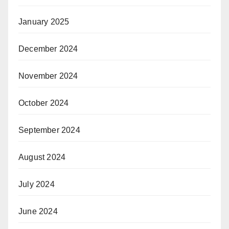
January 2025
December 2024
November 2024
October 2024
September 2024
August 2024
July 2024
June 2024