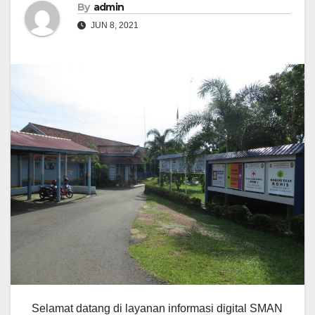
By
admin
JUN 8, 2021
Selamat datang di layanan informasi digital SMAN